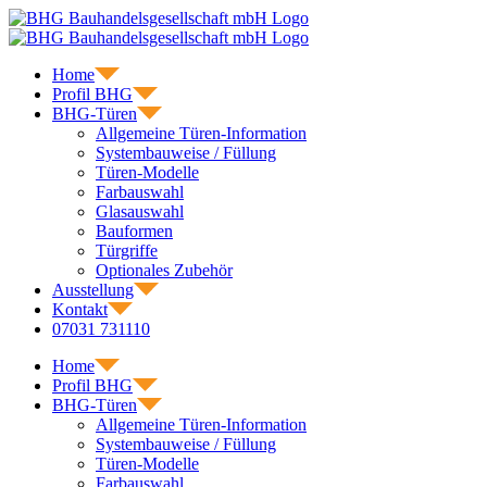
Skip
to
content
Home
Profil BHG
BHG-Türen
Allgemeine Türen-Information
Systembauweise / Füllung
Türen-Modelle
Farbauswahl
Glasauswahl
Bauformen
Türgriffe
Optionales Zubehör
Ausstellung
Kontakt
07031 731110
Home
Profil BHG
BHG-Türen
Allgemeine Türen-Information
Systembauweise / Füllung
Türen-Modelle
Farbauswahl