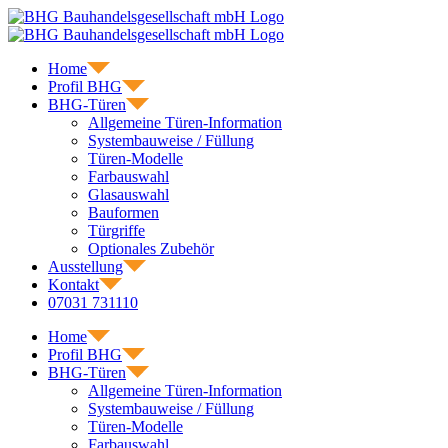
Skip
to
content
Home
Profil BHG
BHG-Türen
Allgemeine Türen-Information
Systembauweise / Füllung
Türen-Modelle
Farbauswahl
Glasauswahl
Bauformen
Türgriffe
Optionales Zubehör
Ausstellung
Kontakt
07031 731110
Home
Profil BHG
BHG-Türen
Allgemeine Türen-Information
Systembauweise / Füllung
Türen-Modelle
Farbauswahl