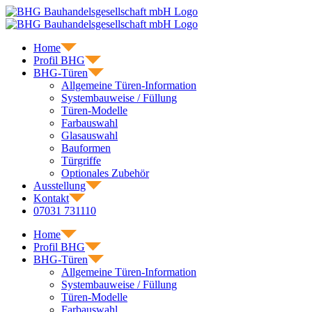
Skip
to
content
Home
Profil BHG
BHG-Türen
Allgemeine Türen-Information
Systembauweise / Füllung
Türen-Modelle
Farbauswahl
Glasauswahl
Bauformen
Türgriffe
Optionales Zubehör
Ausstellung
Kontakt
07031 731110
Home
Profil BHG
BHG-Türen
Allgemeine Türen-Information
Systembauweise / Füllung
Türen-Modelle
Farbauswahl