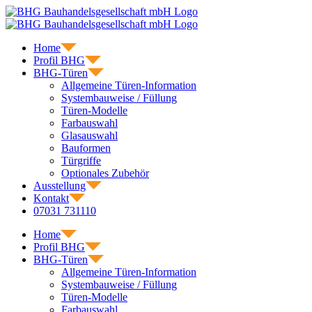
Skip
to
content
Home
Profil BHG
BHG-Türen
Allgemeine Türen-Information
Systembauweise / Füllung
Türen-Modelle
Farbauswahl
Glasauswahl
Bauformen
Türgriffe
Optionales Zubehör
Ausstellung
Kontakt
07031 731110
Home
Profil BHG
BHG-Türen
Allgemeine Türen-Information
Systembauweise / Füllung
Türen-Modelle
Farbauswahl