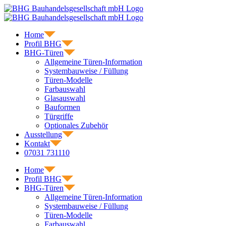
Skip
to
content
Home
Profil BHG
BHG-Türen
Allgemeine Türen-Information
Systembauweise / Füllung
Türen-Modelle
Farbauswahl
Glasauswahl
Bauformen
Türgriffe
Optionales Zubehör
Ausstellung
Kontakt
07031 731110
Home
Profil BHG
BHG-Türen
Allgemeine Türen-Information
Systembauweise / Füllung
Türen-Modelle
Farbauswahl