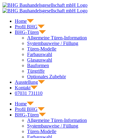
Skip
to
content
Home
Profil BHG
BHG-Türen
Allgemeine Türen-Information
Systembauweise / Füllung
Türen-Modelle
Farbauswahl
Glasauswahl
Bauformen
Türgriffe
Optionales Zubehör
Ausstellung
Kontakt
07031 731110
Home
Profil BHG
BHG-Türen
Allgemeine Türen-Information
Systembauweise / Füllung
Türen-Modelle
Farbauswahl